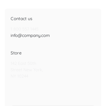
Contact us
1 800 557 1445
info@company.com
Store
142 East 50th
Street New York,
NY 10244