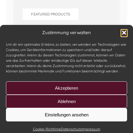
FEATURED PRODUCTS
Zustimmung verwalten
Um dir ein optimales Erlebnis zu bieten, verwenden wir Technologien wie
Cookies, um Geräteinformationen zu speichern und/oder darauf
zuzugreifen. Wenn du diesen Technologien zustimmst, können wir Daten
wie das Surfverhalten oder eindeutige IDs auf dieser Website
verarbeiten. Wenn du deine Zustimmung nicht erteilst oder zurückziehst,
können bestimmte Merkmale und Funktionen beeinträchtigt werden.
Akzeptieren
© Copyright • Avada Theme • Powered by
WordPress
Ablehnen
Einstellungen ansehen
Cookie-Richtlinie
Datenschutz
Impressum